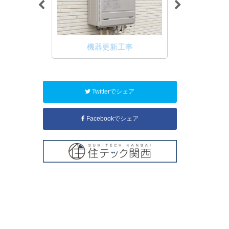
ル工事
機器更新工事
キュー
Twitterでシェア
Facebookでシェア