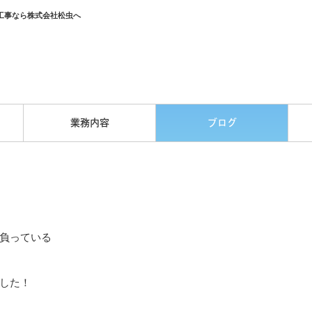
工事なら株式会社松虫へ
業務内容
ブログ
負っている
した！