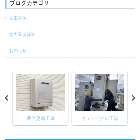
ブログカテゴリ
施工事例
協力業者募集
お知らせ
電
事
機器更新工事
キュービクル工事