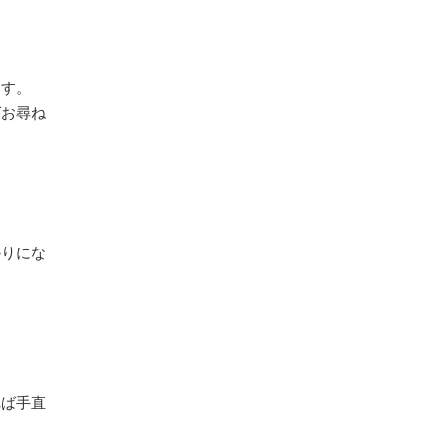
ます。
ばお尋ね
。
かりにな
。
れば手直