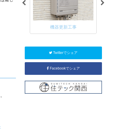
ル工事
機器更新工事
キュー
Twitterでシェア
Facebookでシェア
い。
≫