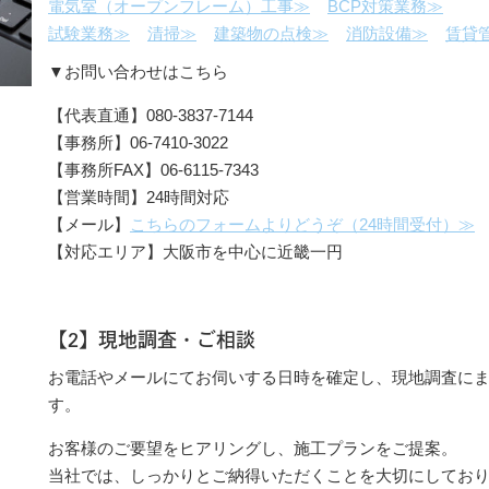
電気室（オープンフレーム）工事≫
BCP対策業務≫
試験業務≫
清掃≫
建築物の点検≫
消防設備≫
賃貸
▼お問い合わせはこちら
【代表直通】080-3837-7144
【事務所】06-7410-3022
【事務所FAX】06-6115-7343
【営業時間】24時間対応
【メール】
こちらのフォームよりどうぞ（24時間受付）≫
【対応エリア】大阪市を中心に近畿一円
【2】現地調査・ご相談
お電話やメールにてお伺いする日時を確定し、現地調査に
す。
お客様のご要望をヒアリングし、施工プランをご提案。
当社では、しっかりとご納得いただくことを大切にしてお