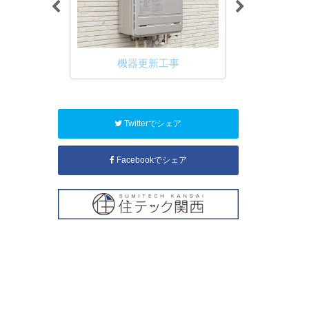
ル工事
機器更新工事
キュー
Twitterでシェア
Facebookでシェア